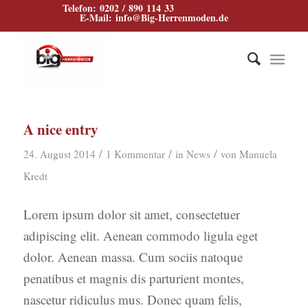
Telefon: 0202 / 890 114 33
E‑Mail: info@Big‑Herrenmoden.de
A nice entry
/
/
/
24. August 2014
1 Kommentar
in
News
von
Manuela
Kredt
Lorem ipsum dolor sit amet, consectetuer
adipiscing elit. Aenean commodo ligula eget
dolor. Aenean massa. Cum sociis natoque
penatibus et magnis dis parturient montes,
nascetur ridiculus mus. Donec quam felis,