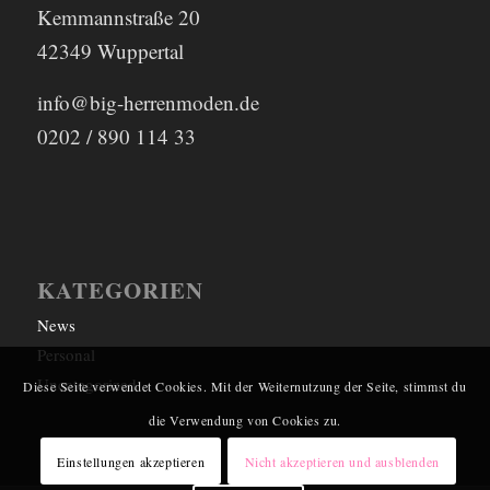
Kemmannstraße 20
42349 Wuppertal
info@big-herrenmoden.de
0202 / 890 114 33
KATEGORIEN
News
Personal
Uncategorized
Diese Seite verwendet Cookies. Mit der Weiternutzung der Seite, stimmst du
die Verwendung von Cookies zu.
Einstellungen akzeptieren
Nicht akzeptieren und ausblenden