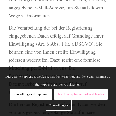
angegebene E-Mail-Adresse, um Sie auf diesem
Wege zu informieren.
Die Verarbeitung der bei der Registrierung
eingegebenen Daten erfolgt auf Grundlage Ihrer
Einwilligung (Art. 6 Abs. 1 lit. a DSGVO). Sie
können eine von Ihnen erteilte Einwilligung
jederzeit widerrufen. Dazu reicht eine formlose
Mitteilung per E-Mail an uns. Die
Rechtmäßigkeit der bereits erfolgten
Diese Seite verwendet Cookies. Mit der Weiternutzung der Seite, stimmst du
Datenverarbeitung bleibt vom Widerruf
die Verwendung von Cookies zu.
unberührt.
Einstellungen akzeptieren
Nicht akzeptieren und ausblenden
Die bei der Registrierung erfassten Daten werden
Einstellungen
von uns gespeichert, solange Sie auf unserer